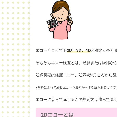
エコーと言っても
2Ⅾ、3Ⅾ、4D
と種類があり
そもそもエコー検査とは、経膣または腹部か
妊娠初期は経膣エコー、妊娠4か月ころから経
※産科によって経腹エコーを最初からする所もあるようで
エコーによって赤ちゃんの見え方は違って見
2Dエコーとは