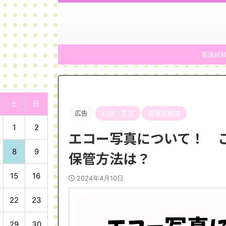
看護経
土
日
広告
妊娠 育児
看護経験談
1
2
エコー写真について！ 
8
9
保管方法は？
15
16
2024年4月10日
22
23
29
30