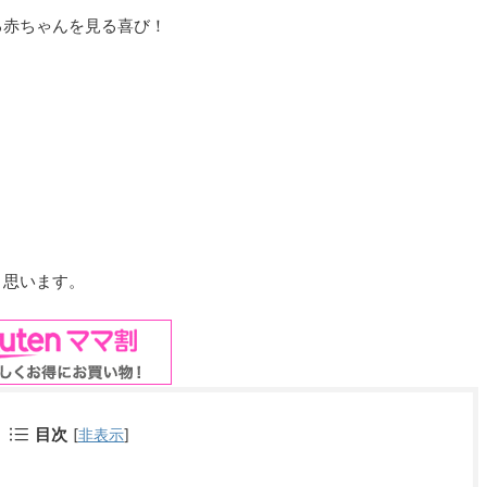
る赤ちゃんを見る喜び！
と思います。
目次
[
非表示
]