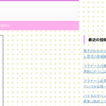
看護学生
最近の投
親子のかかわ
ん育児の実体
ママナースの
率的に行うに
ママナース必
ウハウを伝授
バイタルサイ
異常に気付こ