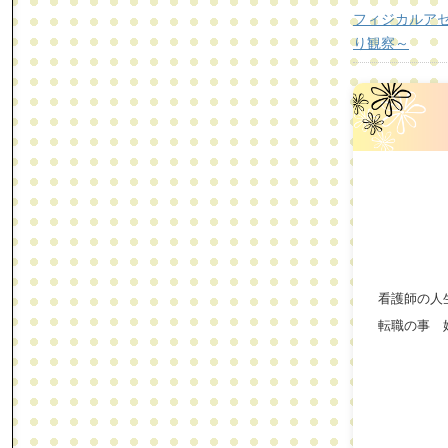
フィジカルア
り観察～
看護師の人
転職の事 